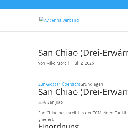
San Chiao (Drei-Erwär
von
Mike Morell
|
Juli 2, 2026
Zur Glossar-Übersicht
Grundlagen
San Chiao (Drei-Erwär
三焦 San Jiao
San Chiao beschreibt in der TCM einen Funkti
gliedert.
Einordnung