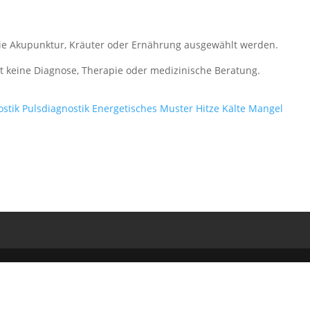
ie Akupunktur, Kräuter oder Ernährung ausgewählt werden.
zt keine Diagnose, Therapie oder medizinische Beratung.
ostik
Pulsdiagnostik
Energetisches Muster
Hitze
Kälte
Mangel